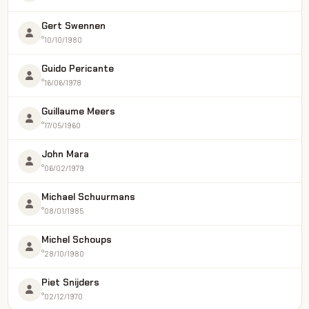
Gert Swennen
°10/10/1980
Guido Pericante
°16/06/1978
Guillaume Meers
°17/05/1960
John Mara
°06/02/1979
Michael Schuurmans
°08/01/1985
Michel Schoups
°28/10/1980
Piet Snijders
°02/12/1970