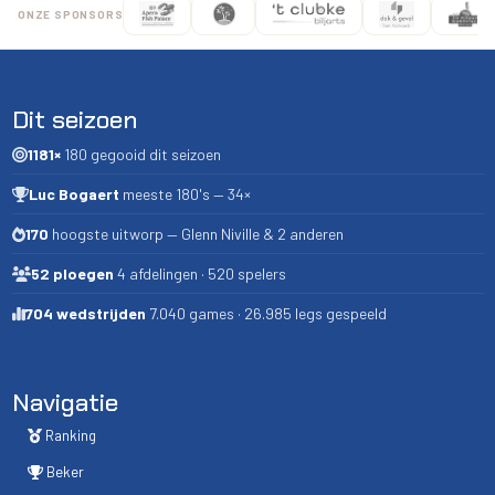
ONZE SPONSORS
Dit seizoen
1181×
180 gegooid dit seizoen
Luc Bogaert
meeste 180's — 34×
170
hoogste uitworp — Glenn Niville & 2 anderen
52 ploegen
4 afdelingen · 520 spelers
704 wedstrijden
7.040 games · 26.985 legs gespeeld
Navigatie
Ranking
Beker