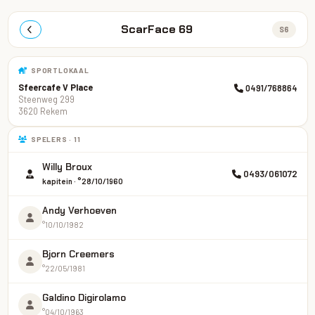
ScarFace 69
S6
SPORTLOKAAL
Sfeercafe V Place
0491/768864
Steenweg 299
3620 Rekem
SPELERS · 11
Willy Broux
0493/061072
kapitein · °28/10/1960
Andy Verhoeven
°10/10/1982
Bjorn Creemers
°22/05/1981
Galdino Digirolamo
°04/10/1963