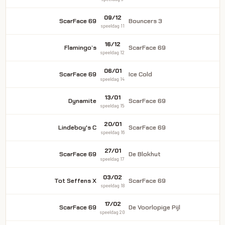
09/12
ScarFace 69
Bouncers 3
speeldag 11
16/12
Flamingo’s
ScarFace 69
speeldag 12
06/01
ScarFace 69
Ice Cold
speeldag 14
13/01
Dynamite
ScarFace 69
speeldag 15
20/01
Lindeboy's C
ScarFace 69
speeldag 16
27/01
ScarFace 69
De Blokhut
speeldag 17
03/02
Tot Seffens X
ScarFace 69
speeldag 18
17/02
ScarFace 69
De Voorlopige Pijl
speeldag 20