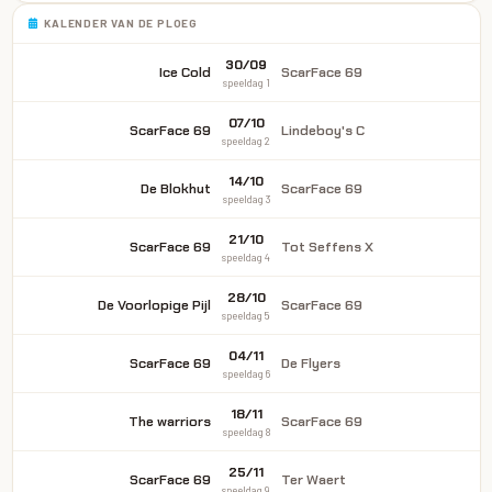
KALENDER VAN DE PLOEG
30/09
Ice Cold
ScarFace 69
speeldag 1
07/10
ScarFace 69
Lindeboy's C
speeldag 2
14/10
De Blokhut
ScarFace 69
speeldag 3
21/10
ScarFace 69
Tot Seffens X
speeldag 4
28/10
De Voorlopige Pijl
ScarFace 69
speeldag 5
04/11
ScarFace 69
De Flyers
speeldag 6
18/11
The warriors
ScarFace 69
speeldag 8
25/11
ScarFace 69
Ter Waert
speeldag 9