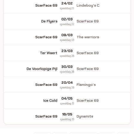
24/02
ScarFace 69
Lindeboy's C
speeldag 21
02/03
De Flyers
ScarFace 69
speeldag 22
09/03
ScarFace 69
The warriors
speeldag 23
23/03
Ter Waert
ScarFace 69
speeldag 25
30/03
De Voorlopige Pijl
ScarFace 69
speeldag 26
20/04
ScarFace 69
Flamingo’s
speeldag 29
04/05
Ice Cold
ScarFace 69
speeldag 31
18/05
ScarFace 69
Dynamite
speeldag 33